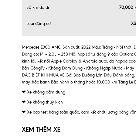
Số km đã đi
70,000
Loại động cơ
X
Mercedes E300 AMG Sản xuất: 2022 Màu: Trắng - Nội thất: 
Động cơ: I4 – 2.0L = 258 Mã, hộp số tự động 9 cấp Option: 
kính lái, kết nối Apple Carplay & Android auto, da nappa c
Bản CôngTy - Không Đâm Đụng - Không Ngập Nước - Máy M
ĐẶC BIỆT KHI MUA XE Gói Bảo Dưỡng Lần Đầu Đánh bóng, chă
máy, hốc bánh Bảo hành 6 tháng hoặc 10.000 km Tặng Lễ 
❤ Xe không đâm đụng
❤ Xe không thuỷ kích
❤ Xe bao test hãng toàn quốc, cam kết chất lượng bằng v
XEM THÊM XE