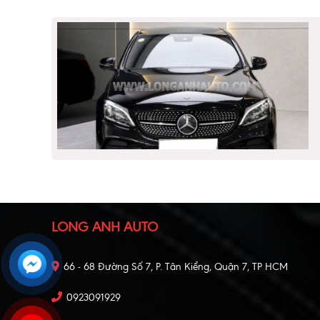
LONG ANH AUTO
66 - 68 Đường Số 7, P. Tân Kiểng, Quận 7, TP HCM
0923091929