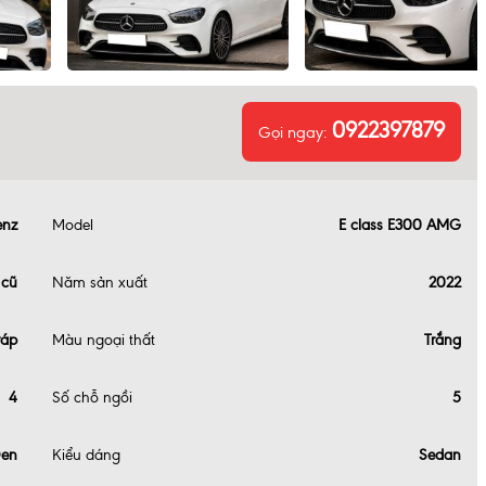
0922397879
Gọi ngay:
enz
Model
E class E300 AMG
 cũ
Năm sản xuất
2022
ráp
Màu ngoại thất
Trắng
4
Số chỗ ngồi
5
en
Kiểu dáng
Sedan