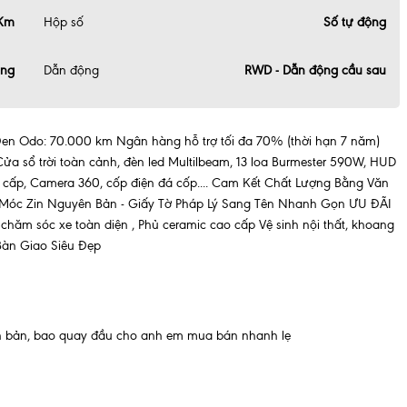
 Km
Hộp số
Số tự động
ăng
Dẫn động
RWD - Dẫn động cầu sau
Đen Odo: 70.000 km Ngân hàng hỗ trợ tối đa 70% (thời hạn 7 năm)
Cửa sổ trời toàn cảnh, đèn led Multilbeam, 13 loa Burmester 590W, HUD
ao cấp, Camera 360, cốp điện đá cốp.... Cam Kết Chất Lượng Bằng Văn
óc Zin Nguyên Bản - Giấy Tờ Pháp Lý Sang Tên Nhanh Gọn ƯU ĐÃI
m sóc xe toàn diện , Phủ ceramic cao cấp Vệ sinh nội thất, khoang
Bàn Giao Siêu Đẹp
ăn bản, bao quay đầu cho anh em mua bán nhanh lẹ