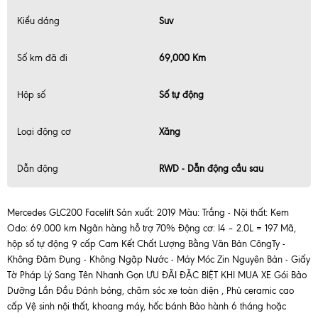
Kiểu dáng
Suv
Số km đã đi
69,000 Km
Hộp số
Số tự động
Loại động cơ
Xăng
Dẫn động
RWD - Dẫn động cầu sau
Mercedes GLC200 Facelift Sản xuất: 2019 Màu: Trắng - Nội thất: Kem
Odo: 69.000 km Ngân hàng hỗ trợ 70% Động cơ: I4 – 2.0L = 197 Mã,
hộp số tự động 9 cấp Cam Kết Chất Lượng Bằng Văn Bản CôngTy -
Không Đâm Đụng - Không Ngập Nước - Máy Móc Zin Nguyên Bản - Giấy
Tờ Pháp Lý Sang Tên Nhanh Gọn ƯU ĐÃI ĐẶC BIỆT KHI MUA XE Gói Bảo
Dưỡng Lần Đầu Đánh bóng, chăm sóc xe toàn diện , Phủ ceramic cao
cấp Vệ sinh nội thất, khoang máy, hốc bánh Bảo hành 6 tháng hoặc