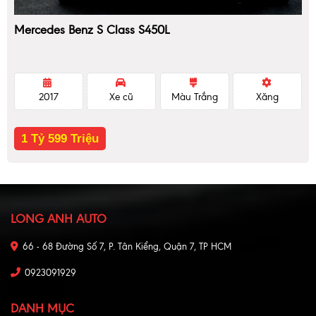
Mercedes Benz S Class S450L
2017
Xe cũ
Màu Trắng
Xăng
1 Tỷ 599 Triệu
LONG ANH AUTO
66 - 68 Đường Số 7, P. Tân Kiểng, Quận 7, TP HCM
0923091929
DANH MỤC