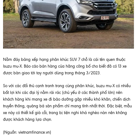
Nằm đáy bảng xếp hạng phân khúc SUV 7 chỗ là cái tên quen thuộc
Isuzu mu-X. Báo cáo bán hàng của hãng công bố cho biết đã có 13 xe
được bàn giao tới tay người dùng trong tháng 3/2023.
So với các đối thủ cạnh tranh trong cùng phân khúc, Isuzu mu-X có nhiều
bất lợi khi các đại lý nằm rải rác (chủ yếu ở các thành phố lớn) nên
khách hàng khi mang xe đi bảo dưỡng gặp nhiều khó khăn, chiến dịch
truyền thông, quảng bá sản phẩm chỉ mang tính nhất thời. Đặc biệt, mẫu
xe này có thiết kế già cỗi, trang bị tiện nghi khá nghèo nàn nên không
được khách hàng lựa chọn.
(Nguồn: vietnamfinance.vn)