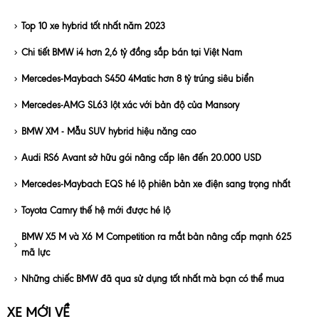
Top 10 xe hybrid tốt nhất năm 2023
Chi tiết BMW i4 hơn 2,6 tỷ đồng sắp bán tại Việt Nam
Mercedes-Maybach S450 4Matic hơn 8 tỷ trúng siêu biển
Mercedes-AMG SL63 lột xác với bản độ của Mansory
BMW XM - Mẫu SUV hybrid hiệu năng cao
Audi RS6 Avant sở hữu gói nâng cấp lên đến 20.000 USD
Mercedes-Maybach EQS hé lộ phiên bản xe điện sang trọng nhất
Toyota Camry thế hệ mới được hé lộ
BMW X5 M và X6 M Competition ra mắt bản nâng cấp mạnh 625
mã lực
Những chiếc BMW đã qua sử dụng tốt nhất mà bạn có thể mua
XE MỚI VỀ