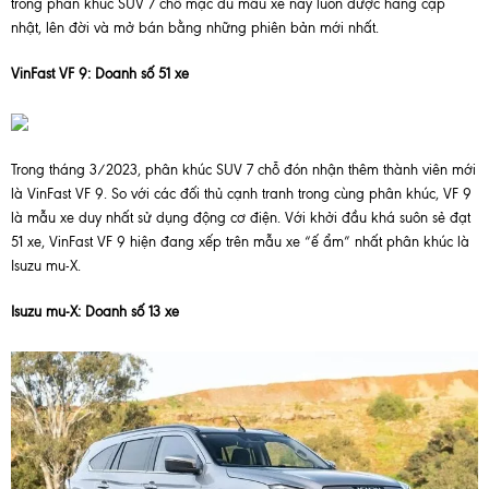
trong phân khúc SUV 7 chỗ mặc dù mẫu xe này luôn được hãng cập
nhật, lên đời và mở bán bằng những phiên bản mới nhất.
VinFast VF 9: Doanh số 51 xe
Trong tháng 3/2023, phân khúc SUV 7 chỗ đón nhận thêm thành viên mới
là VinFast VF 9. So với các đối thủ cạnh tranh trong cùng phân khúc, VF 9
là mẫu xe duy nhất sử dụng động cơ điện. Với khởi đầu khá suôn sẻ đạt
51 xe, VinFast VF 9 hiện đang xếp trên mẫu xe “ế ẩm” nhất phân khúc là
Isuzu mu-X.
Isuzu mu-X: Doanh số 13 xe