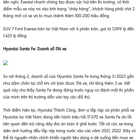
tiện nghi, Everest nhanh chóng tạo được sức hút trên thị trường, có thời
điểm mẫu xe này rơi vào tình trạng “cháy hàng”, khách hàng phải chờ 2
tháng mới có xe và bị mua chênh thêm 100-200 triệu đồng.
SUV 7 Ford Everest bán tại Việt Nam với 4 phiên bản, giá từ 1,099 tỷ đến
1,425 tỷ đồng.
Hyundai Santa Fe: Doanh số 514 xe
So với tháng 2, doanh số của Hyundai Santa Fe trong tháng 3/2023 gần
như dậm chân tại chỗ khi chỉ bán được 514 xe, chỉ tăng thêm 3 xe. Kết
quả này cho thấy Santa Fe đang đứng trước nguy cơ đánh mất thị phần
của mình trên thị trường dần vào tay các đối thủ.
Thời điểm hiện tại, Hyundai Thành Công, đơn vị lắp ráp và phân phối xe
Hyundai tại Việt Nam đang tiến hành triệu hồi 17.670 xe Santa Fe do lỗi
liên quan đến bộ căng dây đai an toàn ở ghế trước. Tất cả các xe trong
diện ảnh hưởng đều lắp ráp trong nước vào các năm 2021, 2022. Đây có
thể là nguyên nhân chính khiến người tiêu dùng e dè xuống tiền mua xe.