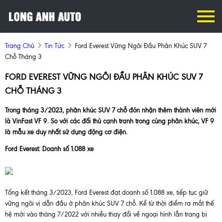
Trang Chủ
Tin Tức
Ford Everest Vững Ngôi Đầu Phân Khúc SUV 7
Chỗ Tháng 3
FORD EVEREST VỮNG NGÔI ĐẦU PHÂN KHÚC SUV 7
CHỖ THÁNG 3
Trong tháng 3/2023, phân khúc SUV 7 chỗ đón nhận thêm thành viên mới
là VinFast VF 9. So với các đối thủ cạnh tranh trong cùng phân khúc, VF 9
là mẫu xe duy nhất sử dụng động cơ điện.
Ford Everest: Doanh số 1.088 xe
Tổng kết tháng 3/2023, Ford Everest đạt doanh số 1.088 xe, tiếp tục giữ
vững ngôi vị dẫn đầu ở phân khúc SUV 7 chỗ. Kể từ thời điểm ra mắt thế
hệ mới vào tháng 7/2022 với nhiều thay đổi về ngoại hình lẫn trang bị