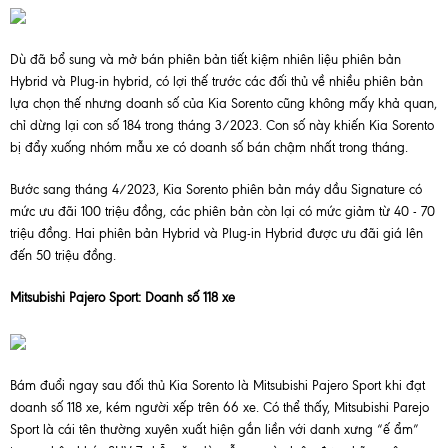
Dù đã bổ sung và mở bán phiên bản tiết kiệm nhiên liệu phiên bản
Hybrid và Plug-in hybrid, có lợi thế trước các đối thủ về nhiều phiên bản
lựa chọn thế nhưng doanh số của Kia Sorento cũng không mấy khả quan,
chỉ dừng lại con số 184 trong tháng 3/2023. Con số này khiến Kia Sorento
bị đẩy xuống nhóm mẫu xe có doanh số bán chậm nhất trong tháng.
Bước sang tháng 4/2023, Kia Sorento phiên bản máy dầu Signature có
mức ưu đãi 100 triệu đồng, các phiên bản còn lại có mức giảm từ 40 - 70
triệu đồng. Hai phiên bản Hybrid và Plug-in Hybrid được ưu đãi giá lên
đến 50 triệu đồng.
Mitsubishi Pajero Sport: Doanh số 118 xe
Bám đuổi ngay sau đối thủ Kia Sorento là Mitsubishi Pajero Sport khi đạt
doanh số 118 xe, kém người xếp trên 66 xe. Có thể thấy, Mitsubishi Parejo
Sport là cái tên thường xuyên xuất hiện gắn liền với danh xưng “ế ẩm”