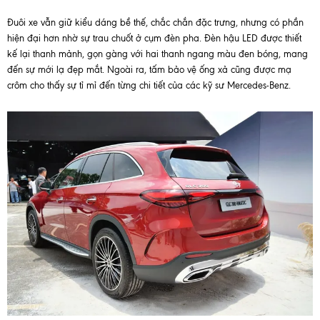
Đuôi xe vẫn giữ kiểu dáng bề thế, chắc chắn đặc trưng, nhưng có phần
hiện đại hơn nhờ sự trau chuốt ở cụm đèn pha. Đèn hậu LED được thiết
kế lại thanh mảnh, gọn gàng với hai thanh ngang màu đen bóng, mang
đến sự mới lạ đẹp mắt. Ngoài ra, tấm bảo vệ ống xả cũng được mạ
crôm cho thấy sự tỉ mỉ đến từng chi tiết của các kỹ sư Mercedes-Benz.