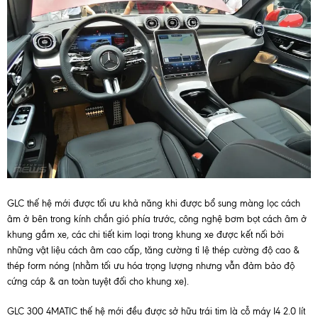
GLC thế hệ mới được tối ưu khả năng khi được bổ sung màng lọc cách
âm ở bên trong kính chắn gió phía trước, công nghệ bơm bọt cách âm ở
khung gầm xe, các chi tiết kim loại trong khung xe được kết nối bởi
những vật liệu cách âm cao cấp, tăng cường tỉ lệ thép cường độ cao &
thép form nóng (nhằm tối ưu hóa trọng lượng nhưng vẫn đảm bảo độ
cứng cáp & an toàn tuyệt đối cho khung xe).
GLC 300 4MATIC thế hệ mới đều được sở hữu trái tim là cỗ máy I4 2.0 lít