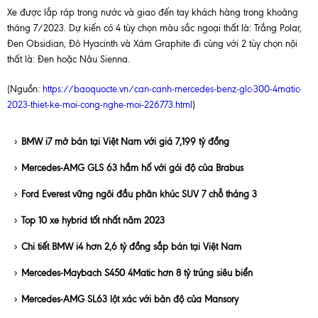
Xe được lắp ráp trong nước và giao đến tay khách hàng trong khoảng
tháng 7/2023. Dự kiến có 4 tùy chọn màu sắc ngoại thất là: Trắng Polar,
Đen Obsidian, Đỏ Hyacinth và Xám Graphite đi cùng với 2 tùy chọn nội
thất là: Đen hoặc Nâu Sienna.
(Nguồn:
https://baoquocte.vn/can-canh-mercedes-benz-glc-300-4matic-
2023-thiet-ke-moi-cong-nghe-moi-226773.html
)
BMW i7 mở bán tại Việt Nam với giá 7,199 tỷ đồng
Mercedes-AMG GLS 63 hầm hố với gói độ của Brabus
Ford Everest vững ngôi đầu phân khúc SUV 7 chỗ tháng 3
Top 10 xe hybrid tốt nhất năm 2023
Chi tiết BMW i4 hơn 2,6 tỷ đồng sắp bán tại Việt Nam
Mercedes-Maybach S450 4Matic hơn 8 tỷ trúng siêu biển
Mercedes-AMG SL63 lột xác với bản độ của Mansory