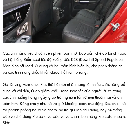
Các tính năng tiêu chuẩn trên phiên bản mới bao gồm chế độ lái off-road
và hệ thống Kiểm soát tốc độ xuống dốc DSR (Downhill Speed Regulation).
Màn hình off-road sử dụng cả hai màn hình hiển thị, cho phép thông tin
và các tính năng điều khiển được thể hiện rõ ràng.
Gói Driving Assistance Plus thế hệ mới nhất mang tới nhiều chức năng bổ
sung và cải tiến, từ đó giảm khối lượng thao tác của người lái xe trong
các tình huống hàng ngày, giúp trải nghiệm lái trở nên thoải mái và an
toàn hơn. Đáng chú ý như hỗ trợ giữ khoảng cách chủ động Distronic , hỗ
trợ phanh phòng ngừa va chạm, hỗ trợ giữ làn chủ động, hay hệ thống
bảo vệ chủ động Pre-Safe và bảo vệ va chạm bên hông Pre-Safe Impulse
Side.