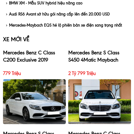
BMW XM - Mẫu SUV hybrid hiệu năng cao
Audi RS6 Avant sở hữu gói nâng cấp lên đến 20.000 USD
Mercedes-Maybach EQS hé lộ phiên bản xe điện sang trọng nhất
XE MỚI VỀ
Mercedes Benz C Class
Mercedes Benz S Class
C200 Exclusive 2019
S450 4Matic Maybach
2017
779 Triệu
2 Tỷ 799 Triệu
Mercedes Benz S Class
Mercedes Benz C Class