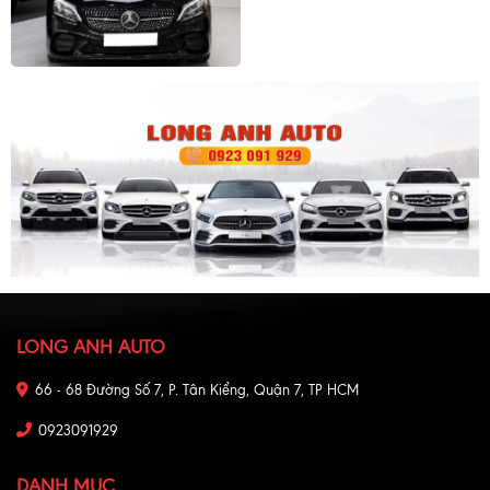
LONG ANH AUTO
66 - 68 Đường Số 7, P. Tân Kiểng, Quận 7, TP HCM
0923091929
DANH MỤC