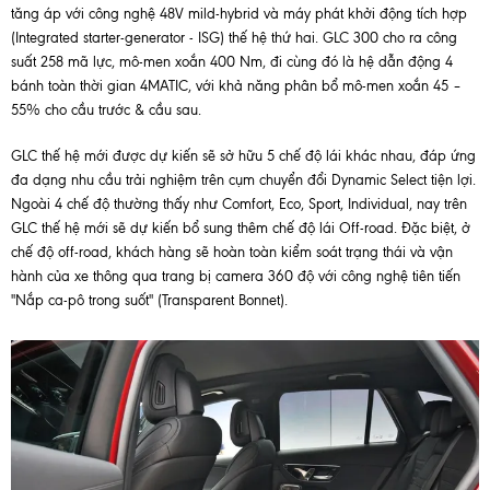
tăng áp với công nghệ 48V mild-hybrid và máy phát khởi động tích hợp
(Integrated starter-generator - ISG) thế hệ thứ hai. GLC 300 cho ra công
suất 258 mã lực, mô-men xoắn 400 Nm, đi cùng đó là hệ dẫn động 4
bánh toàn thời gian 4MATIC, với khả năng phân bổ mô-men xoắn 45 –
55% cho cầu trước & cầu sau.
GLC thế hệ mới được dự kiến sẽ sở hữu 5 chế độ lái khác nhau, đáp ứng
đa dạng nhu cầu trải nghiệm trên cụm chuyển đổi Dynamic Select tiện lợi.
Ngoài 4 chế độ thường thấy như Comfort, Eco, Sport, Individual, nay trên
GLC thế hệ mới sẽ dự kiến bổ sung thêm chế độ lái Off-road. Đặc biệt, ở
chế độ off-road, khách hàng sẽ hoàn toàn kiểm soát trạng thái và vận
hành của xe thông qua trang bị camera 360 độ với công nghệ tiên tiến
"Nắp ca-pô trong suốt" (Transparent Bonnet).