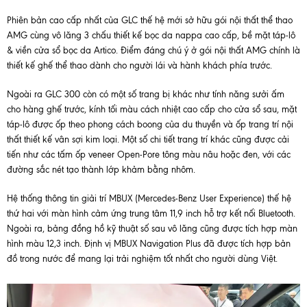
Phiên bản cao cấp nhất của GLC thế hệ mới sở hữu gói nội thất thể thao
AMG cùng vô lăng 3 chấu thiết kế bọc da nappa cao cấp, bề mặt táp-lô
& viền cửa sổ bọc da Artico. Điểm đáng chú ý ở gói nội thất AMG chính là
thiết kế ghế thể thao dành cho người lái và hành khách phía trước.
Ngoài ra GLC 300 còn có một số trang bị khác như tính năng sưởi ấm
cho hàng ghế trước, kính tối màu cách nhiệt cao cấp cho cửa sổ sau, mặt
táp-lô được ốp theo phong cách boong của du thuyền và ốp trang trí nội
thất thiết kế vân sợi kim loại. Một số chi tiết trang trí khác cũng được cải
tiến như các tấm ốp veneer Open-Pore tông màu nâu hoặc đen, với các
đường sắc nét tạo thành lớp khảm bằng nhôm.
Hệ thống thông tin giải trí MBUX (Mercedes-Benz User Experience) thế hệ
thứ hai với màn hình cảm ứng trung tâm 11,9 inch hỗ trợ kết nối Bluetooth.
Ngoài ra, bảng đồng hồ kỹ thuật số sau vô lăng cũng được tích hợp màn
hình màu 12,3 inch. Định vị MBUX Navigation Plus đã được tích hợp bản
đồ trong nước để mang lại trải nghiệm tốt nhất cho người dùng Việt.