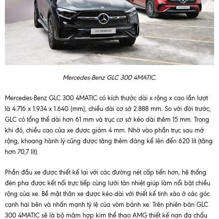
Mercedes-Benz GLC 300 4MATIC.
Mercedes-Benz GLC 300 4MATIC có kích thước dài x rộng x cao lần lượt
là 4.716 x 1.934 x 1.640 (mm), chiều dài cơ sở 2.888 mm. So với đời trước,
GLC có tổng thể dài hơn 61 mm và trục cơ sở kéo dài thêm 15 mm. Trong
khi đó, chiều cao của xe được giảm 4 mm. Nhờ vào phần trục sau mở
rộng, khoang hành lý cũng được tăng thêm đáng kể lên đến 620 lít (tăng
hơn 70,7 lít).
Phần đầu xe được thiết kế lại với các đường nét cấp tiến hơn, hệ thống
đèn pha được kết nối trực tiếp cùng lưới tản nhiệt giúp làm nổi bật chiều
rộng của xe. Bề mặt thân xe được kéo dài với thiết kế tinh xảo ở các góc
cạnh hai bên và nhấn mạnh tỷ lệ của vòm bánh xe. Trên phiên bản GLC
300 4MATIC sẽ là bộ mâm hợp kim thể thao AMG thiết kế nan đa chấu