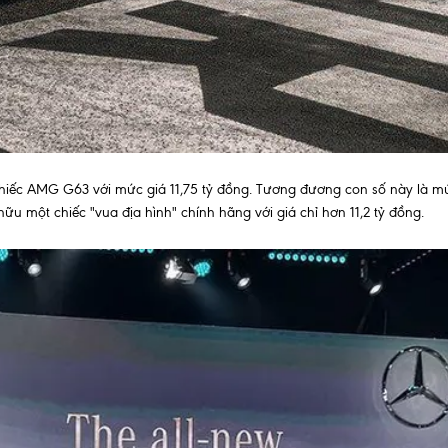
chiếc AMG G63 với mức giá 11,75 tỷ đồng. Tương đương con số này là m
ữu một chiếc "vua địa hình" chính hãng với giá chỉ hơn 11,2 tỷ đồng.