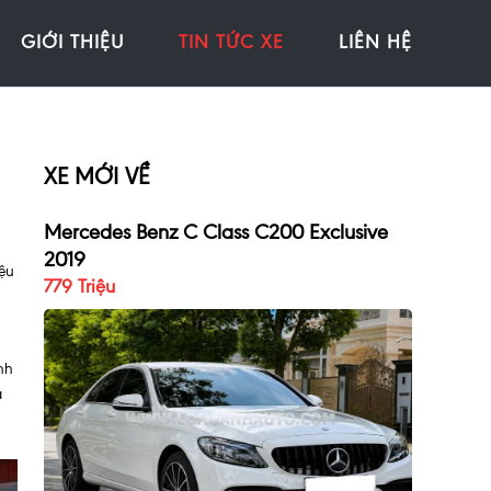
GIỚI THIỆU
TIN TỨC XE
LIÊN HỆ
XE MỚI VỀ
Mercedes Benz C Class C200 Exclusive
2019
iệu
779 Triệu
nh
á