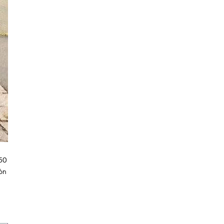
250
òn