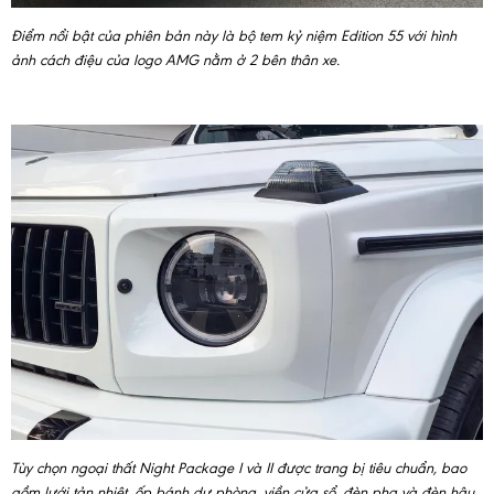
Điểm nổi bật của phiên bản này là bộ tem kỷ niệm Edition 55 với hình
ảnh cách điệu của logo AMG nằm ở 2 bên thân xe.
Tùy chọn ngoại thất Night Package I và II được trang bị tiêu chuẩn, bao
gồm lưới tản nhiệt, ốp bánh dự phòng, viền cửa sổ, đèn pha và đèn hậu,