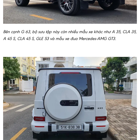
Bên cạnh G 63, bộ sưu tập này còn nhiều mẫu xe khác như A 35, CLA 35,
A 45 S, CLA 45 S, GLE 53 và mẫu xe đua Mercedes-AMG GT3.