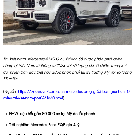
Tại Việt Nam, Mercedes-AMG G 63 Edition 55 được phân phối chính
hãng tại Việt Nam từ tháng 5/2023 với số lượng chỉ 10 chiếc. Trong khi
đó, phiên bản đặc biệt này được phân phối tại thị trường Mỹ với số lượng
55 chiếc.
(Nguồn:
https://znews.vn/can-canh-mercedes-amg-g-63-ban-gioi-han-10-
chiec-tai-viet-nam-post1461640.html
)
BMW triệu hồi gần 80.000 xe tại Mỹ do lỗi phanh
Trải nghiệm Mercedes-Benz EQE giá 4 tỷ