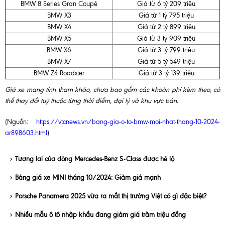
BMW 8 Series Gran Coupé
Giá từ 6 tỷ 209 triệu
BMW X3
Giá từ 1 tỷ 795 triệu
BMW X4
Giá từ 2 tỷ 899 triệu
BMW X5
Giá từ 3 tỷ 909 triệu
BMW X6
Giá từ 3 tỷ 799 triệu
BMW X7
Giá từ 5 tỷ 549 triệu
BMW Z4 Roadster
Giá từ 3 tỷ 139 triệu
Giá xe mang tính tham khảo, chưa bao gồm các khoản phí kèm theo, có
thể thay đổi tuỳ thuộc từng thời điểm, đại lý và khu vực bán.
(Nguồn:
https://vtcnews.vn/bang-gia-o-to-bmw-moi-nhat-thang-10-2024-
ar898603.html
)
Tương lai của dòng Mercedes-Benz S-Class được hé lộ
Bảng giá xe MINI tháng 10/2024: Giảm giá mạnh
Porsche Panamera 2025 vừa ra mắt thị trường Việt có gì đặc biệt?
Nhiều mẫu ô tô nhập khẩu đang giảm giá trăm triệu đồng