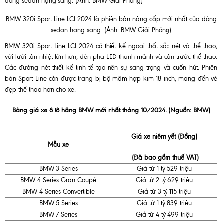
BMW 320i Sport Line LCI 2024 là phiên bản nâng cấp mới nhất của dòng
sedan hạng sang. (Ảnh: BMW Giải Phóng)
BMW 320i Sport Line LCI 2024 có thiết kế ngoại thất sắc nét và thể thao,
với lưới tản nhiệt lớn hơn, đèn pha LED thanh mảnh và cản trước thể thao.
Các đường nét thiết kế tinh tế tạo nên sự sang trọng và cuốn hút. Phiên
bản Sport Line còn được trang bị bộ mâm hợp kim 18 inch, mang đến vẻ
đẹp thể thao hơn cho xe.
Bảng giá xe ô tô hãng BMW mới nhất tháng 10/2024. (Nguồn: BMW)
Giá xe niêm yết (Đồng)
Mẫu xe
(Đã bao gồm thuế VAT)
BMW 3 Series
Giá từ 1 tỷ 529 triệu
BMW 4 Series Gran Coupé
Giá từ 2 tỷ 629 triệu
BMW 4 Series Convertible
Giá từ 3 tỷ 115 triệu
BMW 5 Series
Giá từ 1 tỷ 839 triệu
BMW 7 Series
Giá từ 4 tỷ 499 triệu