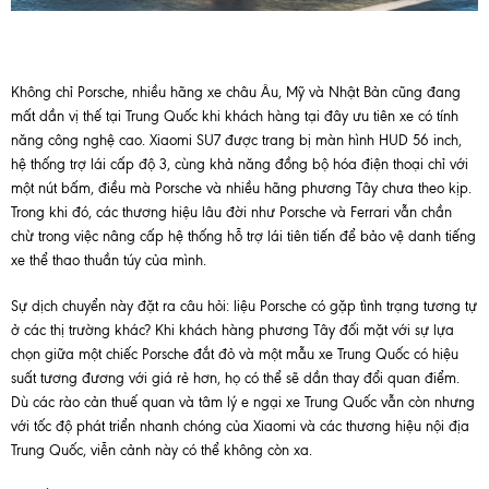
Không chỉ Porsche, nhiều hãng xe châu Âu, Mỹ và Nhật Bản cũng đang
mất dần vị thế tại Trung Quốc khi khách hàng tại đây ưu tiên xe có tính
năng công nghệ cao. Xiaomi SU7 được trang bị màn hình HUD 56 inch,
hệ thống trợ lái cấp độ 3, cùng khả năng đồng bộ hóa điện thoại chỉ với
một nút bấm, điều mà Porsche và nhiều hãng phương Tây chưa theo kịp.
Trong khi đó, các thương hiệu lâu đời như Porsche và Ferrari vẫn chần
chừ trong việc nâng cấp hệ thống hỗ trợ lái tiên tiến để bảo vệ danh tiếng
xe thể thao thuần túy của mình.
Sự dịch chuyển này đặt ra câu hỏi: liệu Porsche có gặp tình trạng tương tự
ở các thị trường khác? Khi khách hàng phương Tây đối mặt với sự lựa
chọn giữa một chiếc Porsche đắt đỏ và một mẫu xe Trung Quốc có hiệu
suất tương đương với giá rẻ hơn, họ có thể sẽ dần thay đổi quan điểm.
Dù các rào cản thuế quan và tâm lý e ngại xe Trung Quốc vẫn còn nhưng
với tốc độ phát triển nhanh chóng của Xiaomi và các thương hiệu nội địa
Trung Quốc, viễn cảnh này có thể không còn xa.