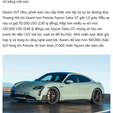
chỉ bằng một nửa.
Xiaomi SU7 Ultra, phiên bản cao cấp nhất, vừa lập kỷ lục tại đường đua
Thượng Hải khi nhanh hơn Porsche Taycan Turbo GT gần 1,5 giây. Mẫu xe
này có giá 112.000 USD (2,85 tỷ đồng), thấp hơn nhiều so với mức
230.000 USD (5,86 tỷ đồng) của Taycan Turbo GT, nhưng sở hữu sức
mạnh lên đến 1.527 mã lực, vượt xa đối thủ Đức. Nhờ chiến lược định giá
hợp lý và trang bị công nghệ vượt trội, Xiaomi đã bán hơn 100.000 chiếc
SU7 trong khi Porsche chỉ bán được 21.000 chiếc Taycan trên toàn cầu.