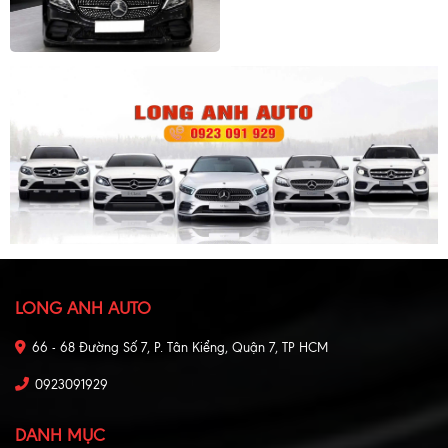
LONG ANH AUTO
66 - 68 Đường Số 7, P. Tân Kiểng, Quận 7, TP HCM
0923091929
DANH MỤC