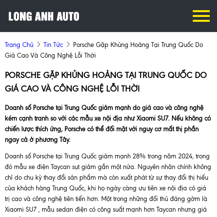
Trang Chủ
Tin Tức
Porsche Gặp Khủng Hoảng Tại Trung Quốc Do
Giá Cao Và Công Nghệ Lỗi Thời
PORSCHE GẶP KHỦNG HOẢNG TẠI TRUNG QUỐC DO
GIÁ CAO VÀ CÔNG NGHỆ LỖI THỜI
Doanh số Porsche tại Trung Quốc giảm mạnh do giá cao và công nghệ
kém cạnh tranh so với các mẫu xe nội địa như Xiaomi SU7. Nếu không có
chiến lược thích ứng, Porsche có thể đối mặt với nguy cơ mất thị phần
ngay cả ở phương Tây.
Doanh số Porsche tại Trung Quốc giảm mạnh 28% trong năm 2024, trong
đó mẫu xe điện Taycan sụt giảm gần một nửa. Nguyên nhân chính không
chỉ do chu kỳ thay đổi sản phẩm mà còn xuất phát từ sự thay đổi thị hiếu
của khách hàng Trung Quốc, khi họ ngày càng ưu tiên xe nội địa có giá
trị cao và công nghệ tiên tiến hơn. Một trong những đối thủ đáng gờm là
Xiaomi SU7 , mẫu sedan điện có công suất mạnh hơn Taycan nhưng giá