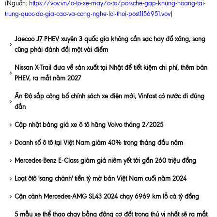
(Nguồn:
https://vov.vn/o-to-xe-may/o-to/porsche-gap-khung-hoang-tai-
trung-quoc-do-gia-cao-va-cong-nghe-loi-thoi-post1156951.vov
)
Jaecoo J7 PHEV xuyên 3 quốc gia không cần sạc hay đổ xăng, song
cũng phải đánh đổi một vài điểm
Nissan X-Trail đưa về sản xuất tại Nhật để tiết kiệm chi phí, thêm bản
PHEV, ra mắt năm 2027
Ấn Độ sắp công bố chính sách xe điện mới, Vinfast có nước đi đúng
đắn
Cập nhật bảng giá xe ô tô hãng Volvo tháng 2/2025
Doanh số ô tô tại Việt Nam giảm 40% trong tháng đầu năm
Mercedes-Benz E-Class giảm giá niêm yết tới gần 260 triệu đồng
Loạt ôtô 'sang chảnh' tiền tỷ mở bán Việt Nam cuối năm 2024
Cận cảnh Mercedes-AMG SL43 2024 chạy 6969 km lỗ cả tỷ đồng
5 mẫu xe thể thao chạy bằng động cơ đốt trong thú vị nhất sẽ ra mắt