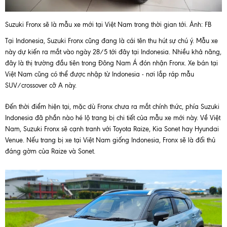
Suzuki Fronx sẽ là mẫu xe mới tại Việt Nam trong thời gian tới. Ảnh: FB
Tại Indonesia, Suzuki Fronx cũng đang là cái tên thu hút sự chú ý. Mẫu xe
này dự kiến ra mắt vào ngày 28/5 tới đây tại Indonesia. Nhiều khả năng,
đây là thị trường đầu tiên trong Đông Nam Á đón nhận Fronx. Xe bán tại
Việt Nam cũng có thể được nhập từ Indonesia - nơi lắp ráp mẫu
SUV/crossover cỡ A này.
Đến thời điểm hiện tại, mặc dù Fronx chưa ra mắt chính thức, phía Suzuki
Indonesia đã phần nào hé lộ trang bị chi tiết của mẫu xe mới này. Về Việt
Nam, Suzuki Fronx sẽ cạnh tranh với Toyota Raize, Kia Sonet hay Hyundai
Venue. Nếu trang bị xe tại Việt Nam giống Indonesia, Fronx sẽ là đối thủ
đáng gờm của Raize và Sonet.