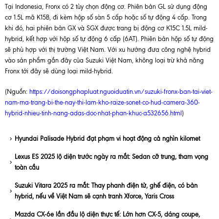
Tại Indonesia, Fronx có 2 tùy chọn động cơ. Phiên bản GL sử dụng động
cơ 1.5L mã K15B, đi kèm hộp số sàn 5 cấp hoặc số tự động 4 cấp. Trong
khi đó, hai phiên bản GX và SGX được trang bị động cơ K15C 1.5L mild-
hybrid, kết hợp với hộp số tự động 6 cấp (6AT). Phiên bản hộp số tự động
sẽ phù hợp với thị trường Việt Nam. Với xu hướng đưa công nghệ hybrid
vào sản phẩm gần đây của Suzuki Việt Nam, không loại trừ khả năng
Fronx tới đây sẽ dùng loại mild-hybrid.
(Nguồn:
https://doisongphapluat.nguoiduatin.vn/suzuki-fronx-ban-tai-viet-
nam-ma-trang-bi-the-nay-thi-lam-kho-raize-sonet-co-hud-camera-360-
hybrid-nhieu-tinh-nang-adas-doc-nhat-phan-khuc-a532656.html
)
Hyundai Palisade Hybrid đạt phạm vi hoạt động cả nghìn kilomet
Lexus ES 2025 lộ diện trước ngày ra mắt: Sedan cỡ trung, tham vọng
toàn cầu
Suzuki Vitara 2025 ra mắt: Thay phanh điện tử, ghế điện, có bản
hybrid, nếu về Việt Nam sẽ cạnh tranh Xforce, Yaris Cross
Mazda CX-6e lần đầu lộ diện thực tế: Lớn hơn CX-5, dáng coupe,