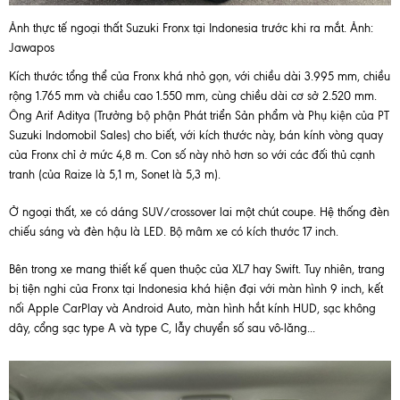
Ảnh thực tế ngoại thất Suzuki Fronx tại Indonesia trước khi ra mắt. Ảnh:
Jawapos
Kích thước tổng thể của Fronx khá nhỏ gọn, với chiều dài 3.995 mm, chiều
rộng 1.765 mm và chiều cao 1.550 mm, cùng chiều dài cơ sở 2.520 mm.
Ông Arif Aditya (Trưởng bộ phận Phát triển Sản phẩm và Phụ kiện của PT
Suzuki Indomobil Sales) cho biết, với kích thước này, bán kính vòng quay
của Fronx chỉ ở mức 4,8 m. Con số này nhỏ hơn so với các đối thủ cạnh
tranh (của Raize là 5,1 m, Sonet là 5,3 m).
Ở ngoại thất, xe có dáng SUV/crossover lai một chút coupe. Hệ thống đèn
chiếu sáng và đèn hậu là LED. Bộ mâm xe có kích thước 17 inch.
Bên trong xe mang thiết kế quen thuộc của XL7 hay Swift. Tuy nhiên, trang
bị tiện nghi của Fronx tại Indonesia khá hiện đại với màn hình 9 inch, kết
nối Apple CarPlay và Android Auto, màn hình hắt kính HUD, sạc không
dây, cổng sạc type A và type C, lẫy chuyển số sau vô-lăng...