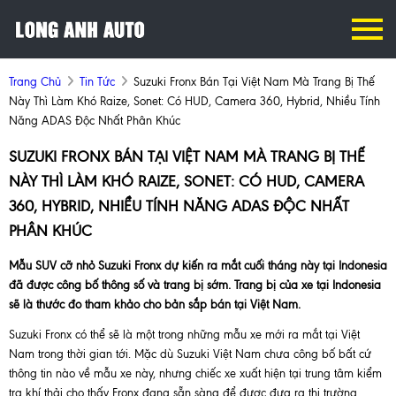
Trang Chủ
Tin Tức
Suzuki Fronx Bán Tại Việt Nam Mà Trang Bị Thế
Này Thì Làm Khó Raize, Sonet: Có HUD, Camera 360, Hybrid, Nhiều Tính
Năng ADAS Độc Nhất Phân Khúc
SUZUKI FRONX BÁN TẠI VIỆT NAM MÀ TRANG BỊ THẾ
NÀY THÌ LÀM KHÓ RAIZE, SONET: CÓ HUD, CAMERA
360, HYBRID, NHIỀU TÍNH NĂNG ADAS ĐỘC NHẤT
PHÂN KHÚC
Mẫu SUV cỡ nhỏ Suzuki Fronx dự kiến ra mắt cuối tháng này tại Indonesia
đã được công bố thông số và trang bị sớm. Trang bị của xe tại Indonesia
sẽ là thước đo tham khảo cho bản sắp bán tại Việt Nam.
Suzuki Fronx có thể sẽ là một trong những mẫu xe mới ra mắt tại Việt
Nam trong thời gian tới. Mặc dù Suzuki Việt Nam chưa công bố bất cứ
thông tin nào về mẫu xe này, nhưng chiếc xe xuất hiện tại trung tâm kiểm
tra khí thải cho thấy Fronx đang sẵn sàng để được đưa ra thị trường.