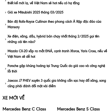
thiết kế mới lạ, về Việt Nam sẽ hot nếu có hạ tầng
Giá xe Mitsubishi 2025 tháng 03/2025
Bản độ Rolls-Royce Cullinan theo phong cách Ả Rập độc đáo của
Mansory
Xe điện, xăng, dầu, hybrid bán chạy nhất tháng 2/2025 gọi tên
những cái tên nào?
Mazda CX-20 sắp ra mắt ĐNÁ, cạnh tranh Xforce, Yaris Cross, nếu về
Việt Nam sẽ dễ hot
Porsche gặp khủng hoảng tại Trung Quốc do giá cao và công nghệ
lỗi thời
Jaecoo J7 PHEV xuyên 3 quốc gia không cần sạc hay đổ xăng, song
cũng phải đánh đổi một vài điểm
XE MỚI VỀ
Mercedes Benz C Class
Mercedes Benz S Class