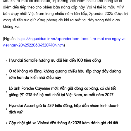
Sau khi ra mắt tại Indonesia, thị trường Việt Nam nhiều khả năng sẽ là
điểm đến tiếp theo cho phiên bản nâng cấp này. Với vị thế là mẫu MPV
bán chạy nhất Việt Nam trong nhiều năm liên tiếp, Xpander 2025 được kỳ
vọng sẽ tiếp tục giữ vững phong độ khi ra mắt tại đây trong thời gian
không xa.
(Nguồn:
https://nguoiduatin.vn/xpander-ban-facelift-ra-mat-cho-ngay-ve-
viet-nam-204252206045207404.htm
)
Hyundai SantaFe hưởng ưu đãi lên đến 100 triệu đồng
Ô tô không vô lăng, không gương chiếu hậu sắp chạy đầy đường
sớm hơn dự kiến nhờ điều này
Lộ ảnh Porsche Cayenne mới: Vẫn giữ động cơ xăng, có chi tiết
giống 911 GTS thế hệ mới nhất tại Việt Nam, ra mắt năm 2027
Hyundai Accent giá từ 439 triệu đồng, hấp dẫn nhóm kinh doanh
dịch vụ?
Cập nhật giá xe Vinfast VF6 tháng 5/2025 kèm đánh giá chi tiết