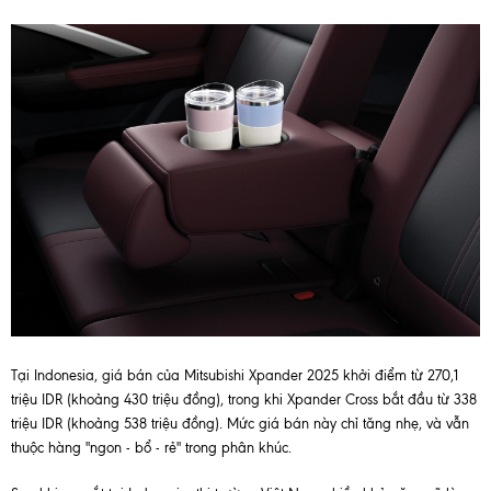
Tại Indonesia, giá bán của Mitsubishi Xpander 2025 khởi điểm từ 270,1
triệu IDR (khoảng 430 triệu đồng), trong khi Xpander Cross bắt đầu từ 338
triệu IDR (khoảng 538 triệu đồng). Mức giá bán này chỉ tăng nhẹ, và vẫn
thuộc hàng "ngon - bổ - rẻ" trong phân khúc.