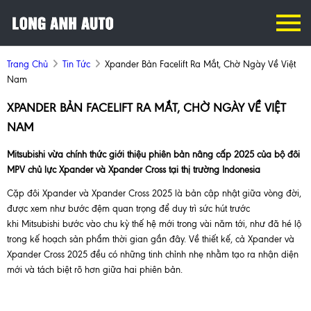
Trang Chủ
Tin Tức
Xpander Bản Facelift Ra Mắt, Chờ Ngày Về Việt
Nam
XPANDER BẢN FACELIFT RA MẮT, CHỜ NGÀY VỀ VIỆT
NAM
Mitsubishi vừa chính thức giới thiệu phiên bản nâng cấp 2025 của bộ đôi
MPV chủ lực Xpander và Xpander Cross tại thị trường Indonesia
Cặp đôi Xpander và Xpander Cross 2025 là bản cập nhật giữa vòng đời,
được xem như bước đệm quan trọng để duy trì sức hút trước
khi Mitsubishi bước vào chu kỳ thế hệ mới trong vài năm tới, như đã hé lộ
trong kế hoạch sản phẩm thời gian gần đây. Về thiết kế, cả Xpander và
Xpander Cross 2025 đều có những tinh chỉnh nhẹ nhằm tạo ra nhận diện
mới và tách biệt rõ hơn giữa hai phiên bản.