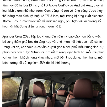
thể như trước nhưng được nâng cấp đáng kể về trang bị. Màn hình trung
tâm nay đã là loại 10 inch, hỗ trợ Apple CarPlay và Android Auto, thay vì
loại kích thước nhỏ như trước. Cụm đồng hồ sau vô-lăng cũng được thay
thế bằng màn hình kỹ thuật số TFT 8 inch, một trang bị từng xuất hiện trên
Xforce. Đây là một bước tiến về mặt tiện nghi, phù hợp với xu hướng số
hóa nội thất đang diễn ra trong ngành ô tô.
Xpander Cross 2025 tiếp tục khẳng định định vị cao cấp hơn bằng việc
bổ sung thêm ghế bọc da tổng hợp và phối màu nội thất đen - đỏ cá tính.
Trong khi đó, Xpander 2025 vẫn duy trì ghế nỉ với phối màu trung tính. Sự
phân hóa này được Mitsubishi làm rất rõ ràng, định hình hai mẫu xe phục
vụ hai nhóm khách hàng khác nhau: một bên thực dụng, nhẹ nhàng; một
bên hướng tới trải nghiệm SUV đô thị thời thượng.