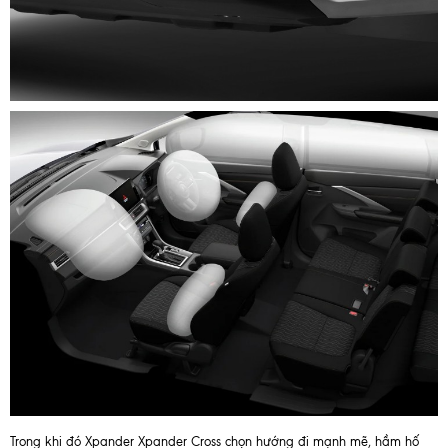
Trong khi đó Xpander Xpander Cross chọn hướng đi mạnh mẽ, hầm hố