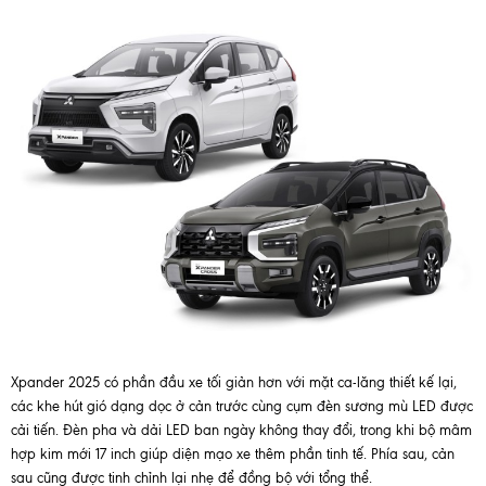
Xpander 2025 có phần đầu xe tối giản hơn với mặt ca-lăng thiết kế lại,
các khe hút gió dạng dọc ở cản trước cùng cụm đèn sương mù LED được
cải tiến. Đèn pha và dải LED ban ngày không thay đổi, trong khi bộ mâm
hợp kim mới 17 inch giúp diện mạo xe thêm phần tinh tế. Phía sau, cản
sau cũng được tinh chỉnh lại nhẹ để đồng bộ với tổng thể.