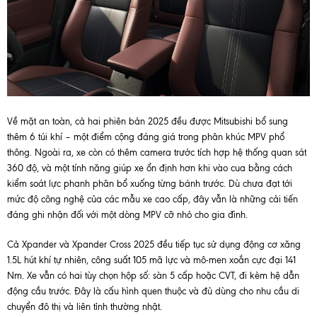
Về mặt an toàn, cả hai phiên bản 2025 đều được Mitsubishi bổ sung
thêm 6 túi khí – một điểm cộng đáng giá trong phân khúc MPV phổ
thông. Ngoài ra, xe còn có thêm camera trước tích hợp hệ thống quan sát
360 độ, và một tính năng giúp xe ổn định hơn khi vào cua bằng cách
kiểm soát lực phanh phân bổ xuống từng bánh trước. Dù chưa đạt tới
mức độ công nghệ của các mẫu xe cao cấp, đây vẫn là những cải tiến
đáng ghi nhận đối với một dòng MPV cỡ nhỏ cho gia đình.
Cả Xpander và Xpander Cross 2025 đều tiếp tục sử dụng động cơ xăng
1.5L hút khí tự nhiên, công suất 105 mã lực và mô-men xoắn cực đại 141
Nm. Xe vẫn có hai tùy chọn hộp số: sàn 5 cấp hoặc CVT, đi kèm hệ dẫn
động cầu trước. Đây là cấu hình quen thuộc và đủ dùng cho nhu cầu di
chuyển đô thị và liên tỉnh thường nhật.