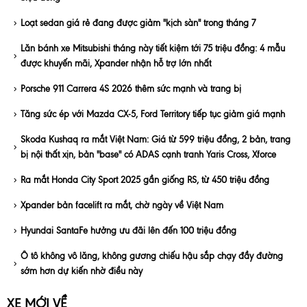
Loạt sedan giá rẻ đang được giảm "kịch sàn" trong tháng 7
Lăn bánh xe Mitsubishi tháng này tiết kiệm tới 75 triệu đồng: 4 mẫu
được khuyến mãi, Xpander nhận hỗ trợ lớn nhất
Porsche 911 Carrera 4S 2026 thêm sức mạnh và trang bị
Tăng sức ép với Mazda CX-5, Ford Territory tiếp tục giảm giá mạnh
Skoda Kushaq ra mắt Việt Nam: Giá từ 599 triệu đồng, 2 bản, trang
bị nội thất xịn, bản "base" có ADAS cạnh tranh Yaris Cross, Xforce
Ra mắt Honda City Sport 2025 gần giống RS, từ 450 triệu đồng
Xpander bản facelift ra mắt, chờ ngày về Việt Nam
Hyundai SantaFe hưởng ưu đãi lên đến 100 triệu đồng
Ô tô không vô lăng, không gương chiếu hậu sắp chạy đầy đường
sớm hơn dự kiến nhờ điều này
XE MỚI VỀ