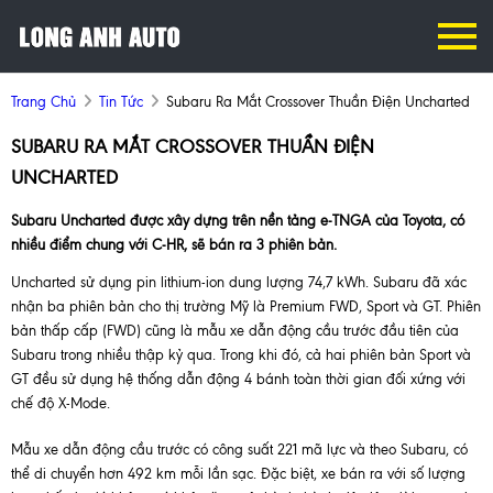
Trang Chủ
Tin Tức
Subaru Ra Mắt Crossover Thuần Điện Uncharted
SUBARU RA MẮT CROSSOVER THUẦN ĐIỆN
UNCHARTED
Subaru Uncharted được xây dựng trên nền tảng e-TNGA của Toyota, có
nhiều điểm chung với C-HR, sẽ bán ra 3 phiên bản.
Uncharted sử dụng pin lithium-ion dung lượng 74,7 kWh. Subaru đã xác
nhận ba phiên bản cho thị trường Mỹ là Premium FWD, Sport và GT. Phiên
bản thấp cấp (FWD) cũng là mẫu xe dẫn động cầu trước đầu tiên của
Subaru trong nhiều thập kỷ qua. Trong khi đó, cả hai phiên bản Sport và
GT đều sử dụng hệ thống dẫn động 4 bánh toàn thời gian đối xứng với
chế độ X-Mode.
Mẫu xe dẫn động cầu trước có công suất 221 mã lực và theo Subaru, có
thể di chuyển hơn 492 km mỗi lần sạc. Đặc biệt, xe bán ra với số lượng