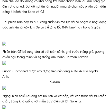
hạn chế, do đó không có khả năng trở thành thành viên lâu dài trong gia
đình Uncharted. Dự kiến phần lớn người mua sẽ chọn các phiên bản dẫn
động 4 bánh như Sport và GT.
Hai phiên bản này sở hữu công suất 338 mã lực và có phạm vi hoạt động
ước tính lên tới 467 km. Xe có thể tăng tốc 0-97 km/h chỉ trong 5 giây.
Phiên bản GT bổ sung cửa sổ trời toàn cảnh, ghế trước thông gió, gương
chiếu hậu thông minh và hệ thống âm thanh Harman Kardon.
Subaru Uncharted được xây dựng trên nền tảng e-TNGA của Toyota.
Ảnh:
Subaru
Ngoại hình nhiều đường nét bo tròn và cơ bắp, với cản trước và sau chắc
chắn, trông khá giống với mẫu SUV điện cỡ lớn Solterra.