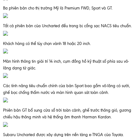
Ba phiên bản cho thị trường Mỹ là Premium FWD, Sport và GT.
Tất cả phiên bản của Uncharted đều trang bị cổng sạc NACS tiêu chuẩn.
Khách hàng có thể tùy chọn vành 18 hoặc 20 inch.
Màn hình thông tin giải trí 14 inch, cụm đồng hồ kỹ thuật số phía sau vô-
lăng dạng tứ giác.
Các tính năng tiêu chuẩn chính của bản Sport bao gồm vô-lăng có sưởi,
ghế bọc chống thấm nước và màn hình quan sát toàn cảnh.
Phiên bản GT bổ sung cửa sổ trời toàn cảnh, ghế trước thông gió, gương
chiếu hậu thông minh và hệ thống âm thanh Harman Kardon.
Subaru Uncharted được xây dựng trên nền tảng e-TNGA của Toyota.