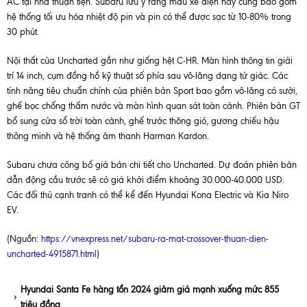
AC tại nhà thuận tiện. Subaru lưu ý rằng mẫu xe điện này cũng bao gồm
hệ thống tối ưu hóa nhiệt độ pin và pin có thể được sạc từ 10-80% trong
30 phút.
Nội thất của Uncharted gần như giống hệt C-HR. Màn hình thông tin giải
trí 14 inch, cụm đồng hồ kỹ thuật số phía sau vô-lăng dạng tứ giác. Các
tính năng tiêu chuẩn chính của phiên bản Sport bao gồm vô-lăng có sưởi,
ghế bọc chống thấm nước và màn hình quan sát toàn cảnh. Phiên bản GT
bổ sung cửa sổ trời toàn cảnh, ghế trước thông gió, gương chiếu hậu
thông minh và hệ thống âm thanh Harman Kardon.
Subaru chưa công bố giá bán chi tiết cho Uncharted. Dự đoán phiên bản
dẫn động cầu trước sẽ có giá khởi điểm khoảng 30.000-40.000 USD.
Các đối thủ cạnh tranh có thể kể đến Hyundai Kona Electric và Kia Niro
EV.
(Nguồn:
https://vnexpress.net/subaru-ra-mat-crossover-thuan-dien-
uncharted-4915871.html
)
Hyundai Santa Fe hàng tồn 2024 giảm giá mạnh xuống mức 855
triệu đồng