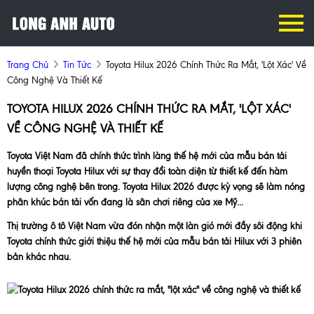
Trang Chủ
Tin Tức
Toyota Hilux 2026 Chính Thức Ra Mắt, 'lột Xác' Về
Công Nghệ Và Thiết Kế
TOYOTA HILUX 2026 CHÍNH THỨC RA MẮT, 'LỘT XÁC'
VỀ CÔNG NGHỆ VÀ THIẾT KẾ
Toyota Việt Nam đã chính thức trình làng thế hệ mới của mẫu bán tải
huyền thoại Toyota Hilux với sự thay đổi toàn diện từ thiết kế đến hàm
lượng công nghệ bên trong. Toyota Hilux 2026 được kỳ vọng sẽ làm nóng
phân khúc bán tải vốn đang là sân chơi riêng của xe Mỹ...
Thị trường ô tô Việt Nam vừa đón nhận một làn gió mới đầy sôi động khi
Toyota chính thức giới thiệu thế hệ mới của mẫu bán tải Hilux với 3 phiên
bản khác nhau.