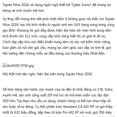
Toyota Hilux 2026 sử dụng ngôn ngữ thiết kế "Cyber Sumo" để mang lại
dáng vẻ mới mạnh mẽ hơn
Sự thay đổi mang tính đột phá nhất nằm ở không gian nội thất, nơi Toyota
Hilux 2026 học hỏi khá nhiều từ người anh em SUV hạng sang trong cùng
gia đình. Khoang lái giờ đây được hiện đại hóa với màn hình trung tâm
kích thước lớn 12,3 inch, cung cấp khả năng hiển thị và giải trí tối ưu.
Cách sắp xếp khu vực điều khiển trung tâm và các nút bấm chức năng,
bao gồm cả nút vặn gài cầu, mang lại cảm giác cao cấp và tinh tế, gợi
liên tưởng đến những mẫu xe đầu bảng của thương hiệu Nhật Bản.
Nội thất mới tiện nghi, hiện đại bên trong Toyota Hilux 2026
Về khả năng vận hành, sức mạnh của xe đến từ khối động cơ 2.8L Turbo
mạnh mẽ, sản sinh công suất 201 mã lực và mô-men xoắn cực đại đạt
500 Nm. Tùy theo nhu cầu sử dụng, khách hàng có thể lựa chọn hộp số
sàn hoặc số tự động. Cụ thể, phiên bản Standard 2.8 4X2 MT có giá thấp
nhất là 632 triệu đồng, tiếp theo là bản Pro 4X2 AT với mức giá 706 triệu