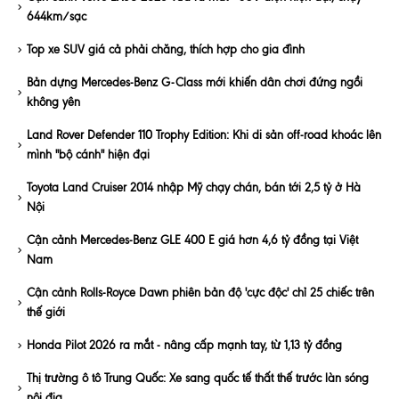
644km/sạc
Top xe SUV giá cả phải chăng, thích hợp cho gia đình
Bản dựng Mercedes-Benz G-Class mới khiến dân chơi đứng ngồi
không yên
Land Rover Defender 110 Trophy Edition: Khi di sản off-road khoác lên
mình "bộ cánh" hiện đại
Toyota Land Cruiser 2014 nhập Mỹ chạy chán, bán tới 2,5 tỷ ở Hà
Nội
Cận cảnh Mercedes-Benz GLE 400 E giá hơn 4,6 tỷ đồng tại Việt
Nam
Cận cảnh Rolls-Royce Dawn phiên bản độ 'cực độc' chỉ 25 chiếc trên
thế giới
Honda Pilot 2026 ra mắt - nâng cấp mạnh tay, từ 1,13 tỷ đồng
Thị trường ô tô Trung Quốc: Xe sang quốc tế thất thế trước làn sóng
nội địa