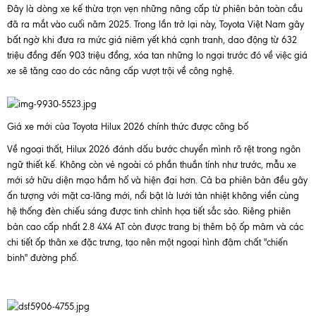
Đây là dòng xe kế thừa trọn vẹn những nâng cấp từ phiên bản toàn cầu
đã ra mắt vào cuối năm 2025. Trong lần trở lại này, Toyota Việt Nam gây
bất ngờ khi đưa ra mức giá niêm yết khá cạnh tranh, dao động từ 632
triệu đồng đến 903 triệu đồng, xóa tan những lo ngại trước đó về việc giá
xe sẽ tăng cao do các nâng cấp vượt trội về công nghệ.
Giá xe mới của Toyota Hilux 2026 chính thức được công bố
Về ngoại thất, Hilux 2026 đánh dấu bước chuyển mình rõ rệt trong ngôn
ngữ thiết kế. Không còn vẻ ngoài có phần thuần tính như trước, mẫu xe
mới sở hữu diện mạo hầm hố và hiện đại hơn. Cả ba phiên bản đều gây
ấn tượng với mặt ca-lăng mới, nổi bật là lưới tản nhiệt không viền cùng
hệ thống đèn chiếu sáng được tinh chỉnh họa tiết sắc sảo. Riêng phiên
bản cao cấp nhất 2.8 4X4 AT còn được trang bị thêm bộ ốp mâm và các
chi tiết ốp thân xe đặc trưng, tạo nên một ngoại hình đậm chất "chiến
binh" đường phố.