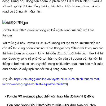
đồng. Đứng đầu dòng sản phẩm là phiên bản Hilux Trailhunter 2.8 4X4 AT
với mức giá 903 triệu đồng, hướng tới những khách hàng đam mê off-
road và trải nghiệm địa hình.
Toyota Hilux 2026 được kỳ vọng có thể cạnh tranh trực tiếp với Ford
Ranger
Với mức giá này, Toyota Hilux 2026 không chỉ tạo ra áp lực trực tiếp lên
các đối thủ cùng phân khúc như Ford Ranger hay Mitsubishi Triton, mà còn
thể hiện tham vọng giành lại vị thế dẫn đầu. Sự xuất hiện của Hilux thế hệ
mới được kỳ vọng sẽ phá vỡ sự nhàm chán của thị trường bán tải vốn bị
thống trị bởi một cái tên duy nhất trong nhiều năm qua, hứa hẹn một cuộc
đua doanh số đầy kịch tính và thú vị trong năm nay.
(Nguồn:
https://thuonggiaonline.vn/toyota-hilux-2026-chinh-thuc-ra-mat-
lot-xac-ve-cong-nghe-va-thiet-ke-post567741.html
)
Porsche 911 restomod phục chế hoàn hảo, tiền độ hơn 14 tỷ đồng
Cận cảnh Volvo EX60 2026 vừa ra mắt - SUV điện hiện đại, chạy