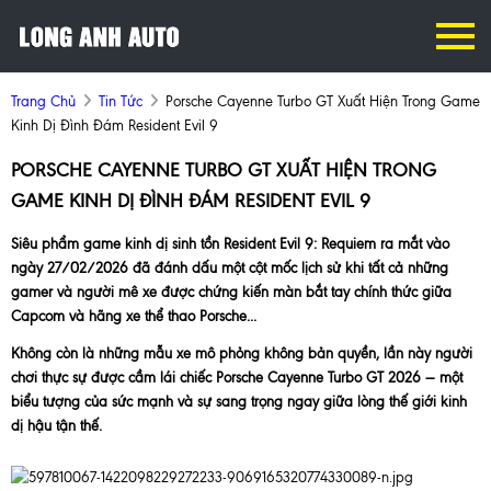
Trang Chủ
Tin Tức
Porsche Cayenne Turbo GT Xuất Hiện Trong Game
Kinh Dị Đình Đám Resident Evil 9
PORSCHE CAYENNE TURBO GT XUẤT HIỆN TRONG
GAME KINH DỊ ĐÌNH ĐÁM RESIDENT EVIL 9
Siêu phẩm game kinh dị sinh tồn Resident Evil 9: Requiem ra mắt vào
ngày 27/02/2026 đã đánh dấu một cột mốc lịch sử khi tất cả những
gamer và người mê xe được chứng kiến màn bắt tay chính thức giữa
Capcom và hãng xe thể thao Porsche...
Không còn là những mẫu xe mô phỏng không bản quyền, lần này người
chơi thực sự được cầm lái chiếc Porsche Cayenne Turbo GT 2026 — một
biểu tượng của sức mạnh và sự sang trọng ngay giữa lòng thế giới kinh
dị hậu tận thế.