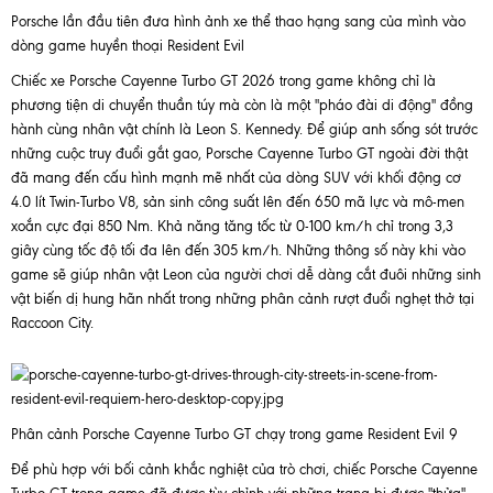
Porsche lần đầu tiên đưa hình ảnh xe thể thao hạng sang của mình vào
dòng game huyền thoại Resident Evil
Chiếc xe Porsche Cayenne Turbo GT 2026 trong game không chỉ là
phương tiện di chuyển thuần túy mà còn là một "pháo đài di động" đồng
hành cùng nhân vật chính là Leon S. Kennedy. Để giúp anh sống sót trước
những cuộc truy đuổi gắt gao, Porsche Cayenne Turbo GT ngoài đời thật
đã mang đến cấu hình mạnh mẽ nhất của dòng SUV với khối động cơ
4.0 lít Twin-Turbo V8, sản sinh công suất lên đến 650 mã lực và mô-men
xoắn cực đại 850 Nm. Khả năng tăng tốc từ 0-100 km/h chỉ trong 3,3
giây cùng tốc độ tối đa lên đến 305 km/h. Những thông số này khi vào
game sẽ giúp nhân vật Leon của người chơi dễ dàng cắt đuôi những sinh
vật biến dị hung hãn nhất trong những phân cảnh rượt đuổi nghẹt thở tại
Raccoon City.
Phân cảnh Porsche Cayenne Turbo GT chạy trong game Resident Evil 9
Để phù hợp với bối cảnh khắc nghiệt của trò chơi, chiếc Porsche Cayenne