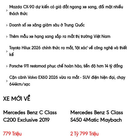
Mazda CX-90 dự kiến có giá đắt ngang xe sang, đối mặt nhiều
thách thức
Doanh số xe xăng giảm sâu ở Trung Quốc
Thêm mẫu xe hạng sang sắp ra mắt thị trường Việt Nam
Toyota Hilux 2026 chính thức ra mắt, 'lột xác' về công nghệ và thiết
kế
Porsche 911 restomod phục chế hoàn hảo, tiền độ hơn 14 tỷ đồng
Cận cảnh Volvo EX60 2026 vừa ra mắt - SUV điện hiện đại, chạy
644km/sạc
XE MỚI VỀ
Mercedes Benz C Class
Mercedes Benz S Class
C200 Exclusive 2019
S450 4Matic Maybach
2017
779 Triệu
2 Tỷ 799 Triệu