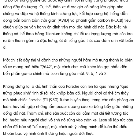
Turbo GT trong game đã được tùy chỉnh với những trang bị được "thửa"
riêng đầy ấn tượng. Cụ thể, thân xe được gia cố bằng lớp giáp nhẹ
chống va đập và hệ thống kính cường lực, kết hợp cùng hệ thống dẫn
động bốn bánh toàn thời gian (AWD) và phanh gốm carbon (PCCB) tiêu
chuẩn giúp xe vận hành ổn định trên mọi địa hình đổ nát. Đặc biệt, hệ
thống xả thể thao bằng Titanium không chỉ tối ưu trọng lượng mà còn tạo
ra âm thanh gầm rú đặc trưng, át đi tiếng gào thét của đám sinh vật biến
dị.
Một chi tiết đầy thú vị dành cho những người hâm mộ trung thành là biển
số xe mang mã hiệu "9642", một cách chơi chữ khéo léo gợi nhắc đến
bốn phần game chính mà Leon từng góp mặt: 9, 6, 4 và 2.
Không dừng lại ở đó, tinh thần của Porsche còn len lỏi qua những "quả
trứng phục sinh" tinh tế rải rác khắp bản đồ. Người chơi có thể tìm thấy
mô hình chiếc Porsche 911 (930) Turbo huyền thoại trong các căn phòng an
toàn, hay bắt gặp những tấm poster quảng cáo xe bóng bẩy giữa những
đống đổ nát. Thậm chí, nhà sản xuất còn cài cắm một chi tiết tương tác
hài hước: nếu người chơi vô tình nổ súng vào thân xe, Leon sẽ lập tức cằn
nhằn để bảo vệ "xế cưng", một cách xử lý thông minh để tuân thủ điều
khoản bảo vệ hình ảnh thương hiệu ngoài đời thực.