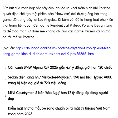
Sức hút của màn hợp tác này còn lan tỏa ra khỏi màn hình khi Porsche
quyết định chế tạo một phiên bản "show car" đời thực giống hệt trong
game để trưng bày tại Los Angeles. Đi kèm với đó là hàng loạt phụ kiện
thời trang liên quan đến game Resident Evil 9 được Porsche Design tung
ra để thỏa mãn sự đam mê không chỉ của các game thủ mà cả những
người mê xe Porsche.
(Nguồn:
https://thuonggiaonline.vn/porsche-cayenne-turbo-gt-xuat-hien-
trong-game-kinh-di-dinh-dam-resident-evil-9-post568661.html
)
Cận cảnh BMW Alpina XB7 2026 gần 4,7 tỷ đồng, giới hạn 120 chiếc
Sedan điện sang như Mercedes-Maybach, 598 mã lực: Hyptec A800
trang bị hiện đại giá từ 720 triệu đồng
MINI Countryman S bản 'hỏa Ngọ' hơn 1,7 tỷ đồng đọ dáng người
đẹp
Điểm mặt những mẫu xe sang chuẩn bị ra mắt thị trường Việt Nam
trong năm 2026