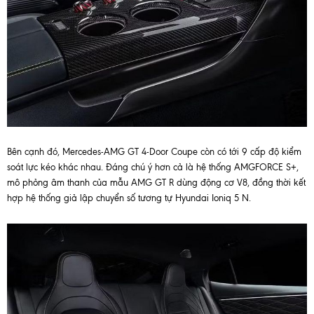
Bên cạnh đó, Mercedes-AMG GT 4-Door Coupe còn có tới 9 cấp độ kiểm
soát lực kéo khác nhau. Đáng chú ý hơn cả là hệ thống AMGFORCE S+,
mô phỏng âm thanh của mẫu AMG GT R dùng động cơ V8, đồng thời kết
hợp hệ thống giả lập chuyển số tương tự Hyundai Ioniq 5 N.