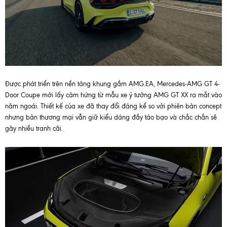
Được phát triển trên nền tảng khung gầm AMG.EA, Mercedes-AMG GT 4-
Door Coupe mới lấy cảm hứng từ mẫu xe ý tưởng AMG GT XX ra mắt vào
năm ngoái. Thiết kế của xe đã thay đổi đáng kể so với phiên bản concept
nhưng bản thương mại vẫn giữ kiểu dáng đầy táo bạo và chắc chắn sẽ
gây nhiều tranh cãi.