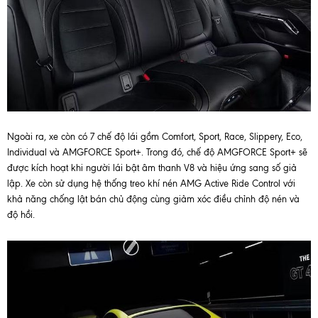
Ngoài ra, xe còn có 7 chế độ lái gồm Comfort, Sport, Race, Slippery, Eco,
Individual và AMGFORCE Sport+. Trong đó, chế độ AMGFORCE Sport+ sẽ
được kích hoạt khi người lái bật âm thanh V8 và hiệu ứng sang số giả
lập. Xe còn sử dụng hệ thống treo khí nén AMG Active Ride Control với
khả năng chống lật bán chủ động cùng giảm xóc điều chỉnh độ nén và
độ hồi.