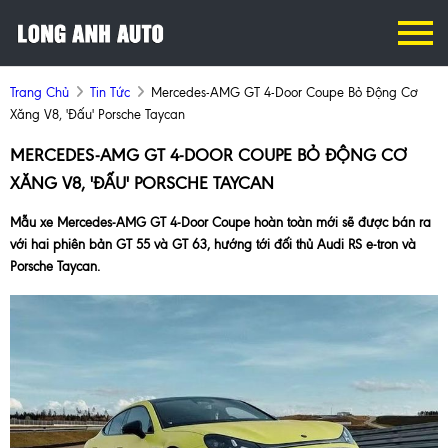
Trang Chủ
Tin Tức
Mercedes-AMG GT 4-Door Coupe Bỏ Động Cơ
Xăng V8, 'đấu' Porsche Taycan
MERCEDES-AMG GT 4-DOOR COUPE BỎ ĐỘNG CƠ
XĂNG V8, 'ĐẤU' PORSCHE TAYCAN
Mẫu xe Mercedes-AMG GT 4-Door Coupe hoàn toàn mới sẽ được bán ra
với hai phiên bản GT 55 và GT 63, hướng tới đối thủ Audi RS e-tron và
Porsche Taycan.