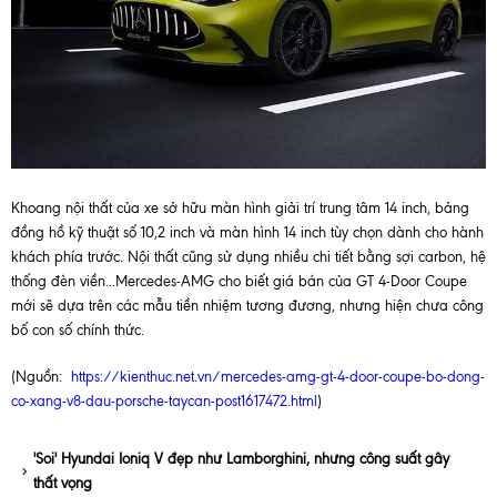
Khoang nội thất của xe sở hữu màn hình giải trí trung tâm 14 inch, bảng
đồng hồ kỹ thuật số 10,2 inch và màn hình 14 inch tùy chọn dành cho hành
khách phía trước. Nội thất cũng sử dụng nhiều chi tiết bằng sợi carbon, hệ
thống đèn viền...Mercedes-AMG cho biết giá bán của GT 4-Door Coupe
mới sẽ dựa trên các mẫu tiền nhiệm tương đương, nhưng hiện chưa công
bố con số chính thức.
(Nguồn:
https://kienthuc.net.vn/mercedes-amg-gt-4-door-coupe-bo-dong-
co-xang-v8-dau-porsche-taycan-post1617472.html
)
'Soi' Hyundai Ioniq V đẹp như Lamborghini, nhưng công suất gây
thất vọng