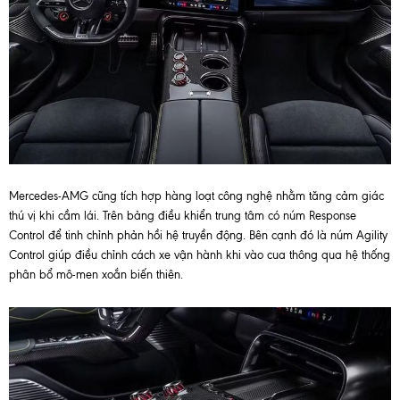
Mercedes-AMG cũng tích hợp hàng loạt công nghệ nhằm tăng cảm giác
thú vị khi cầm lái. Trên bảng điều khiển trung tâm có núm Response
Control để tinh chỉnh phản hồi hệ truyền động. Bên cạnh đó là núm Agility
Control giúp điều chỉnh cách xe vận hành khi vào cua thông qua hệ thống
phân bổ mô-men xoắn biến thiên.