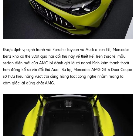
Được định vị cạnh tranh với Porsche Taycan và Audi e-tron GT, Mercedes-
Benz khó có thể vượt qua hai đối thủ này về thiết kế. Trên thực tế, mẫu
sedan điện mới của AMG bị đánh giá là có ngoại hình kém thanh thoát
hơn đáng kể so với đối thủ Audi. Bù lại, Mercedes-AMG GT 4-Door Coupe
sở hữu hiệu năng vượt trội cùng hàng loạt công nghệ nhằm mang lại
cảm giác lái đúng chất AMG.