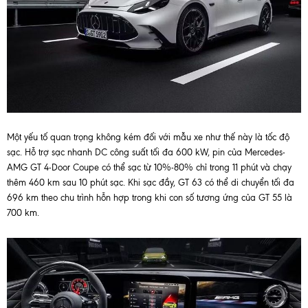
Một yếu tố quan trọng không kém đối với mẫu xe như thế này là tốc độ
sạc. Hỗ trợ sạc nhanh DC công suất tối đa 600 kW, pin của Mercedes-
AMG GT 4-Door Coupe có thể sạc từ 10%-80% chỉ trong 11 phút và chạy
thêm 460 km sau 10 phút sạc. Khi sạc đầy, GT 63 có thể di chuyển tối đa
696 km theo chu trình hỗn hợp trong khi con số tương ứng của GT 55 là
700 km.