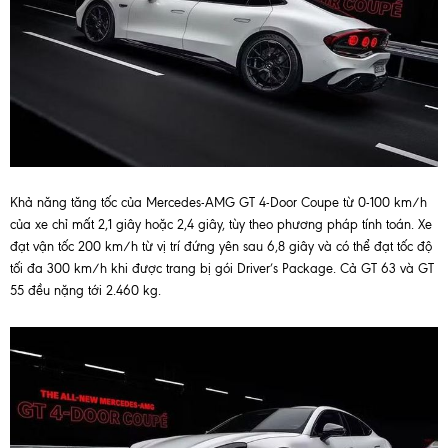
Khả năng tăng tốc của Mercedes-AMG GT 4-Door Coupe từ 0-100 km/h
của xe chỉ mất 2,1 giây hoặc 2,4 giây, tùy theo phương pháp tính toán. Xe
đạt vận tốc 200 km/h từ vị trí đứng yên sau 6,8 giây và có thể đạt tốc độ
tối đa 300 km/h khi được trang bị gói Driver’s Package. Cả GT 63 và GT
55 đều nặng tới 2.460 kg.