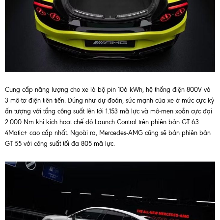
Cung cấp năng lượng cho xe là bộ pin 106 kWh, hệ thống điện 800V và
3 mô-tơ điện tiên tiến. Đúng như dự đoán, sức mạnh của xe ở mức cực kỳ
ấn tượng với tổng công suất lên tới 1.153 mã lực và mô-men xoắn cực đại
2.000 Nm khi kích hoạt chế độ Launch Control trên phiên bản GT 63
4Matic+ cao cấp nhất. Ngoài ra, Mercedes-AMG cũng sẽ bán phiên bản
GT 55 với công suất tối đa 805 mã lực.