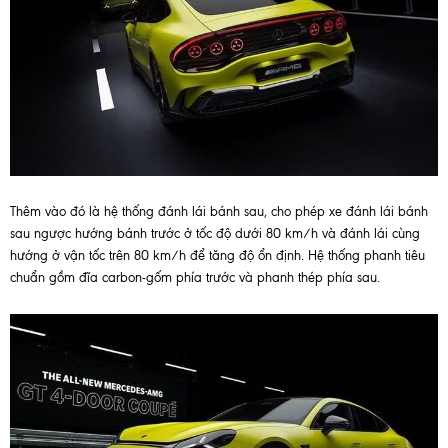
Thêm vào đó là hệ thống đánh lái bánh sau, cho phép xe đánh lái bánh
sau ngược hướng bánh trước ở tốc độ dưới 80 km/h và đánh lái cùng
hướng ở vận tốc trên 80 km/h để tăng độ ổn định. Hệ thống phanh tiêu
chuẩn gồm đĩa carbon-gốm phía trước và phanh thép phía sau.