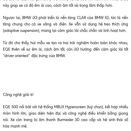
này giúp xe có độ êm ái cao, cách âm tốt và trọng tâm thấp hơn.
Ngược lại, BMW iX3 phát triển từ nền tảng CLAR của BMW X3, tức là nền
tảng chung cho cả xe xăng và điện. Xe vẫn sử dụng hệ treo thích ứng
(adaptive suspension), mang lại cảm giác lái chắc chắn và linh hoạt hơn.
Từ đó cho thấy, hai mẫu xe tạo ra hai trải nghiệm hoàn toàn khác nhau,
EQE thiên về sự êm ái, cách âm tốt, còn iX3 hướng đến cảm giác lái tốt
“driver-oriented” đặc trưng của BMW.
Công nghệ giải trí
EQE 500 nổi bật với hệ thống MBUX Hyperscreen (tuỳ chọn), kết hợp nhiều
màn hình lớn, giao diện hiện đại và công nghệ điều khiển bằng giọng
nói. Xe còn trang bị âm thanh Burmester 3D cao cấp và hệ sinh thái số
hóa mạnh mẽ.