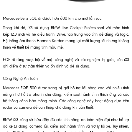
Mercedes-Benz EQE đi được hơn 600 km cho một lần sạc.
Trong khi đó, iX3 sử dụng BMW Live Cockpit Professional với màn hình
kép 12,3 inch và hệ điều hành iDrive, tập trung vào tính dễ dùng và logic.
Hệ thống âm thanh Harman Kardon mang lại chất lượng tốt nhưng không
thiên về thiết kế mang tính màu mè.
EQE rõ ràng vượt trội về mặt công nghệ và trải nghiệm thị giác, còn iX3
ghi điểm ở sự thân thiện và ổn định và dễ sử dụng.
Công Nghệ An Toàn
Mercedes EQE 500 được trang bị gói hỗ trợ lái nâng cao với nhiều tính
năng như hỗ trợ phanh chủ động, kiểm soát hành trình thích ứng và các
hệ thống cảnh báo thông minh. Các công nghệ này hoạt động dựa trên
radar và camera để can thiệp chủ động khi cần thiết.
BMW iX3 cũng sở hữu đầy đủ các tính năng an toàn hiện đại như hỗ trợ
đỗ xe tự động, camera lùi, kiểm soát hành trình và trợ lý lái xe. Tuy nhiên,