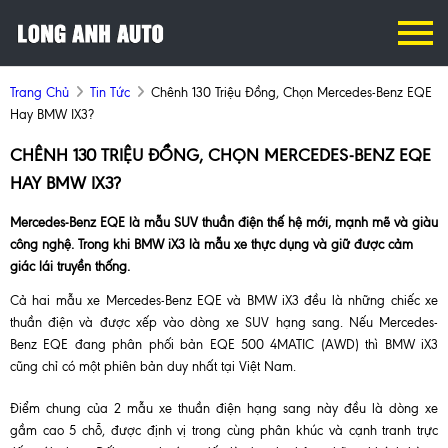
Trang Chủ
Tin Tức
Chênh 130 Triệu Đồng, Chọn Mercedes-Benz EQE
Hay BMW IX3?
CHÊNH 130 TRIỆU ĐỒNG, CHỌN MERCEDES-BENZ EQE
HAY BMW IX3?
Mercedes-Benz EQE là mẫu SUV thuần điện thế hệ mới, mạnh mẽ và giàu
công nghệ. Trong khi BMW iX3 là mẫu xe thực dụng và giữ được cảm
giác lái truyền thống.
Cả hai mẫu xe Mercedes-Benz EQE và BMW iX3 đều là những chiếc xe
thuần điện và được xếp vào dòng xe SUV hạng sang. Nếu Mercedes-
Benz EQE đang phân phối bản EQE 500 4MATIC (AWD) thì BMW iX3
cũng chỉ có một phiên bản duy nhất tại Việt Nam.
Điểm chung của 2 mẫu xe thuần điện hạng sang này đều là dòng xe
gầm cao 5 chỗ, được định vị trong cùng phân khúc và cạnh tranh trực