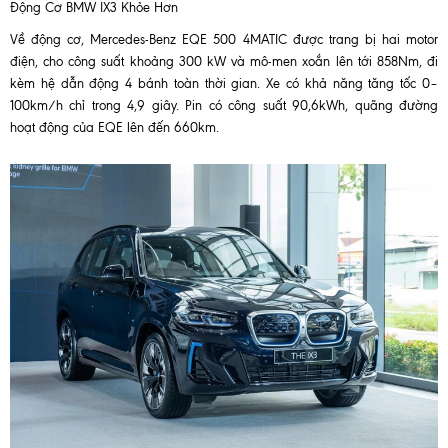
Động Cơ BMW IX3 Khỏe Hơn
Về động cơ, Mercedes-Benz EQE 500 4MATIC được trang bị hai motor
điện, cho công suất khoảng 300 kW và mô-men xoắn lên tới 858Nm, đi
kèm hệ dẫn động 4 bánh toàn thời gian. Xe có khả năng tăng tốc 0–
100km/h chỉ trong 4,9 giây. Pin có công suất 90,6kWh, quãng đường
hoạt động của EQE lên đến 660km.