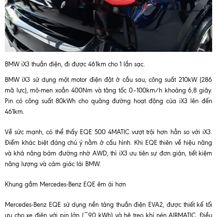
BMW iX3 thuần điện, đi được 461km cho 1 lần sạc.
BMW iX3 sử dụng một motor điện đặt ở cầu sau, công suất 210kW (286
mã lực), mô-men xoắn 400Nm và tăng tốc 0–100km/h khoảng 6,8 giây.
Pin có công suất 80kWh cho quãng đường hoạt động của iX3 lên đến
461km.
Về sức mạnh, có thể thấy EQE 500 4MATIC vượt trội hơn hẳn so với iX3.
Điểm khác biệt đáng chú ý nằm ở cấu hình. Khi EQE thiên về hiệu năng
và khả năng bám đường nhờ AWD, thì iX3 ưu tiên sự đơn giản, tiết kiệm
năng lượng và cảm giác lái BMW.
Khung gầm Mercedes-Benz EQE êm ái hơn
Mercedes-Benz EQE sử dụng nền tảng thuần điện EVA2, được thiết kế tối
ưu cho xe điện với pin lớn (~90 kWh) và hệ treo khí nén AIRMATIC. Điều