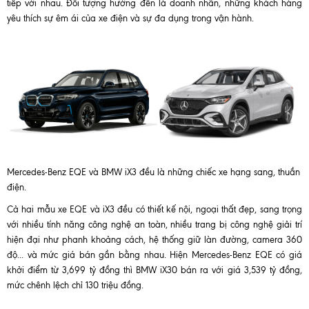
tiếp với nhau. Đối tượng hướng đến là doanh nhân, những khách hàng
yêu thích sự êm ái của xe điện và sự đa dụng trong vận hành.
Mercedes-Benz EQE và BMW iX3 đều là những chiếc xe hạng sang, thuần
điện.
Cả hai mẫu xe EQE và iX3 đều có thiết kế nội, ngoại thất đẹp, sang trọng
với nhiều tính năng công nghệ an toàn, nhiều trang bị công nghệ giải trí
hiện đại như phanh khoảng cách, hệ thống giữ làn đường, camera 360
độ... và mức giá bán gần bằng nhau. Hiện Mercedes-Benz EQE có giá
khởi điểm từ 3,699 tỷ đồng thì BMW iX30 bán ra với giá 3,539 tỷ đồng,
mức chênh lệch chỉ 130 triệu đồng.