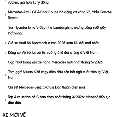
705km, giá hơn 1,5 tỷ đồng
Mercedes-AMG GT 4-Door Coupe bỏ động cơ xăng V8, 'đấu' Porsche
Taycan
'Soi' Hyundai Ioniq V đẹp như Lamborghini, nhưng công suất gây
thất vọng
Giá xe Audi S6 Sportback e-tron 2026 kèm Ưu đãi mới nhất
Động cơ V6 trở lại với thị trường ô tô đại chúng ở Việt Nam
Cập nhật bảng giá xe hãng Mercedes mới nhất tháng 5/2026
'Tóm gọn' Nissan NX8 chạy điện đầu tiên bất ngờ xuất hiện tại Việt
Nam
Chi tiết Mercedes-Benz C-Class bản thuần điện mới
Top 4 xe sedan cỡ C bán chạy nhất tháng 3/2026: Mazda3 tiếp tục
dẫn đầu
XE MỚI VỀ