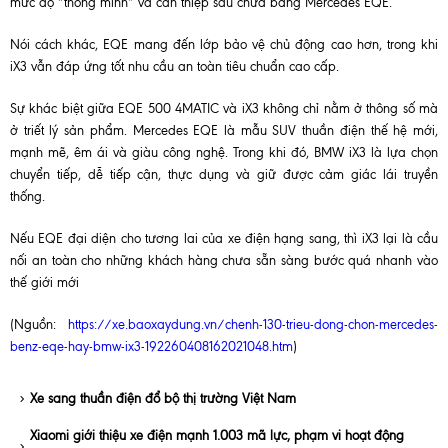
mức độ “thông minh” và can thiệp sâu chưa bằng Mercedes EQE.
Nói cách khác, EQE mang đến lớp bảo vệ chủ động cao hơn, trong khi
iX3 vẫn đáp ứng tốt nhu cầu an toàn tiêu chuẩn cao cấp.
Sự khác biệt giữa EQE 500 4MATIC và iX3 không chỉ nằm ở thông số mà
ở triết lý sản phẩm. Mercedes EQE là mẫu SUV thuần điện thế hệ mới,
mạnh mẽ, êm ái và giàu công nghệ. Trong khi đó, BMW iX3 là lựa chọn
chuyển tiếp, dễ tiếp cận, thực dụng và giữ được cảm giác lái truyền
thống.
Nếu EQE đại diện cho tương lai của xe điện hạng sang, thì iX3 lại là cầu
nối an toàn cho những khách hàng chưa sẵn sàng bước quá nhanh vào
thế giới mới
(Nguồn:
https://xe.baoxaydung.vn/chenh-130-trieu-dong-chon-mercedes-
benz-eqe-hay-bmw-ix3-192260408162021048.htm
)
Xe sang thuần điện đổ bộ thị trường Việt Nam
Xiaomi giới thiệu xe điện mạnh 1.003 mã lực, phạm vi hoạt động