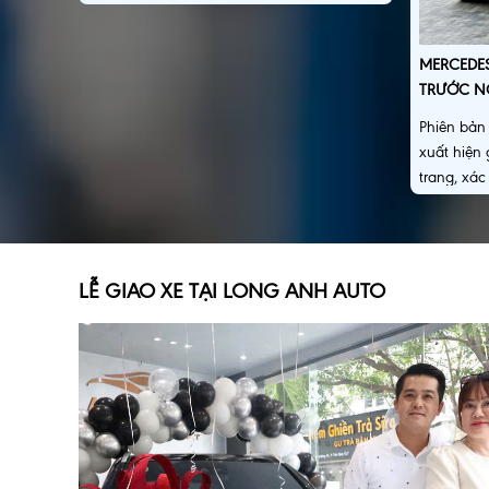
D-Max D-Cargo 1000 tại Việt Nam.
MERCEDES
TRƯỚC N
Phiên bản
xuất hiện
trang, xá
điện và v
LỄ GIAO XE TẠI LONG ANH AUTO