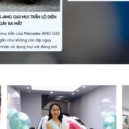
trong nước.
-AMG G63 MUI TRẦN LỘ DIỆN
GÀY RA MẮT
 mui trần của Mercedes-AMG G63
 gần như không còn lớp ngụy
c nhận sử dụng mui vải đóng mở
ẫn giữ cấu hình bốn cửa.