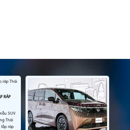
P RÁP
 mẫu SUV
ờng Thái
lắp ráp