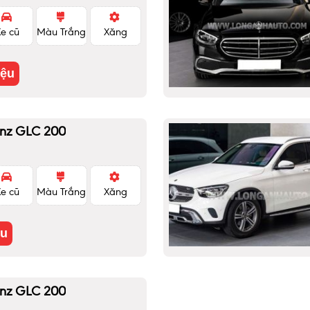
Xe cũ
Màu Trắng
Xăng
iệu
nz GLC 200
Xe cũ
Màu Trắng
Xăng
ệu
nz GLC 200