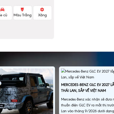
Xe cũ
Màu Trắng
Xăng
MERCEDES-BENZ GLC EV 2027 LẮ
THÁI LAN, SẮP VỀ VIỆT NAM
Mercedes-Benz xác nhận sẽ đưa
thuần điện GLC EV ra mắt thị trư
Lan vào tháng 9/2026 dưới dạng 