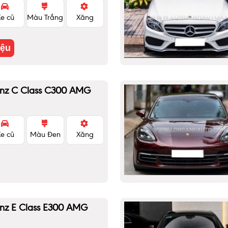
Xe cũ
Màu Trắng
Xăng
iệu
nz C Class C300 AMG
Xe cũ
Màu Đen
Xăng
nz E Class E300 AMG