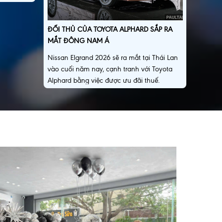
ĐỐI THỦ CỦA TOYOTA ALPHARD SẮP RA
MẮT ĐÔNG NAM Á
Nissan Elgrand 2026 sẽ ra mắt tại Thái Lan
vào cuối năm nay, cạnh tranh với Toyota
Alphard bằng việc được ưu đãi thuế.