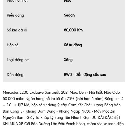
Màu nội thất
Nâu
Kiểu dáng
Sedan
Số km đã đi
80,000 Km
Hộp số
Số tự động
Loại động cơ
Xăng
Dẫn động
RWD - Dẫn động cầu sau
Mercedes E200 Exclusive Sản xuất: 2021 Màu: Đen - Nội thất: Nâu Odo:
50.000 miles Ngân hàng hỗ trợ tối đa 70% (thời hạn 6 năm) Động cơ: I4
– 2.0L = 197 Mã, hộp số tự động 9 cấp Cam Kết Chất Lượng Bằng Văn
Bản CôngTy - Không Đâm Đụng - Không Ngập Nước - Máy Móc Zin
Nguyên Bản - Giấy Tờ Pháp Lý Sang Tên Nhanh Gọn ƯU ĐÃI ĐẶC BIỆT
KHI MUA XE Gói Bảo Dưỡng Lần Đầu Đánh bóng, chăm sóc xe toàn diện