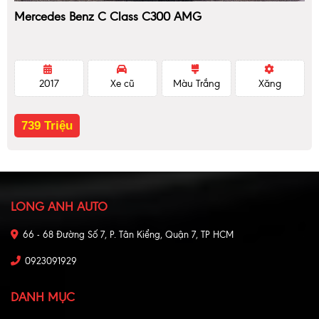
Mercedes Benz C Class C300 AMG
2017
Xe cũ
Màu Trắng
Xăng
739 Triệu
LONG ANH AUTO
66 - 68 Đường Số 7, P. Tân Kiểng, Quận 7, TP HCM
0923091929
DANH MỤC